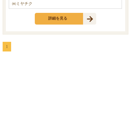
㈱ミヤチク
詳細を見る
1