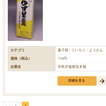
カテゴリ
菓子類 / ういろう・ようかん
価格（税込）
734円
企業名
市島羊羹製造本舗
詳細を見る
«
1
2