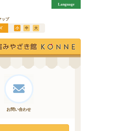
Language
マップ
ズ
小
中
大
お問い合わせ