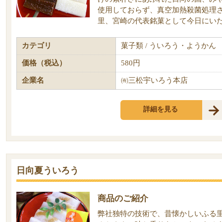
使用しておらず、真空加熱殺菌処理
里、宮崎の代表銘菓として今日にい
カテゴリ
菓子類 / ういろう・ようかん
価格（税込）
580円
企業名
㈲三松宇いろう本店
詳細を見る
日向夏ういろう
商品のご紹介
弊社独特の技術で、昔懐かしいふる