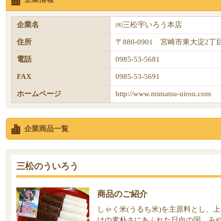
企業名
㈲三松宇いろう本店
住所
〒880-0901 宮崎市東大淀2丁目
電話
0985-53-5681
FAX
0985-53-5691
ホームページ
http://www.mimatsu-uirou.com
企業商品一覧
三松のういろう
商品のご紹介
しゃく米(うるち米)を主原料とし、
けの素朴さにあふれた日向の国、み