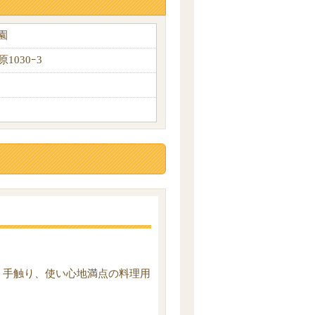
園
1030ｰ3
。手触り、使い心地満点の料理用