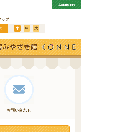
Language
マップ
ズ
小
中
大
お問い合わせ