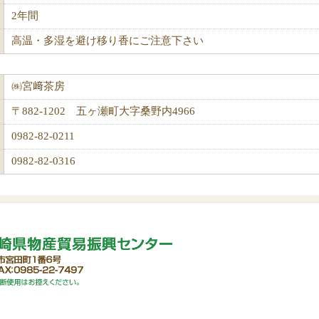
2年間
高温・多湿を避け移り香にご注意下さい
㈱宮﨑茶房
〒882-1202 五ヶ瀬町大字桑野内4966
0982-82-0211
0982-82-0316