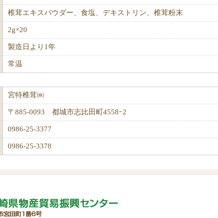
椎茸エキスパウダー、食塩、デキストリン、椎茸粉末
2g×20
製造日より1年
常温
宮特椎茸㈱
〒885-0093 都城市志比田町4558ｰ2
0986-25-3377
0986-25-3378