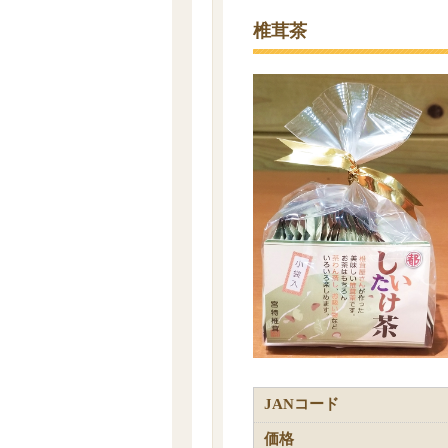
椎茸茶
JANコード
価格