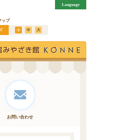
Language
マップ
ズ
小
中
大
お問い合わせ