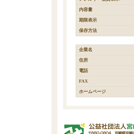
内容量
期限表示
保存方法
企業名
住所
電話
FAX
ホームページ