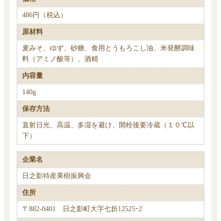
486円（税込）
原材料
麦みそ、ゆず、砂糖、食用とうもろこし油、米発酵調味
料（アミノ酸等）、酒精
内容量
140g
保存方法
直射日光、高温、多湿を避け、開栓後要冷蔵（１０℃以
下）
企業名
日之影特産果樹振興会
住所
〒882-0401 日之影町大字七折12525ｰ2