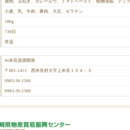
鹿肉、玉ねぎ、カレールウ、トマトペースト、植物油脂、デミ
小麦、乳、牛肉、豚肉、大豆、ゼラチン
180g
730日
常温
㈱米良資源開発
〒881-1413 西米良村大字上米良１５４－５
0983-36-1560
0983-36-1560