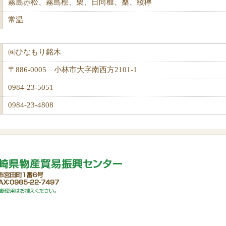
霧島赤松、霧島桧、栗、日向榧、桑、綾欅
常温
㈱ひなもり銘木
〒886-0005 小林市大字南西方2101-1
0984-23-5051
0984-23-4808