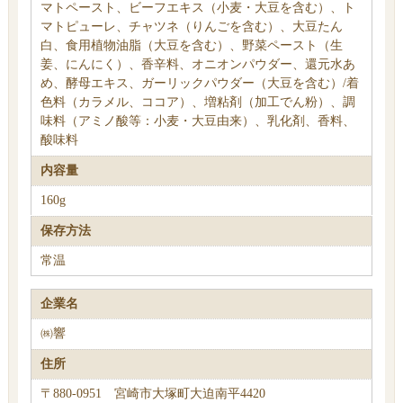
マトペースト、ビーフエキス（小麦・大豆を含む）、ト
マトピューレ、チャツネ（りんごを含む）、大豆たん
白、食用植物油脂（大豆を含む）、野菜ペースト（生
姜、にんにく）、香辛料、オニオンパウダー、還元水あ
め、酵母エキス、ガーリックパウダー（大豆を含む）/着
色料（カラメル、ココア）、増粘剤（加工でん粉）、調
味料（アミノ酸等：小麦・大豆由来）、乳化剤、香料、
酸味料
内容量
160g
保存方法
常温
企業名
㈱響
住所
〒880-0951 宮崎市大塚町大迫南平4420