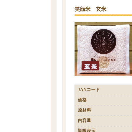
笑顔米 玄米
JANコード
価格
原材料
内容量
期限表示