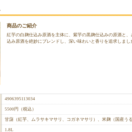
L
商品のご紹介
紅芋の白麹仕込み原酒を主体に、紫芋の黒麹仕込みの原酒と、
込み原酒を絶妙にブレンドし、深い味わいと香りを追求しまし
4906395113034
5500円（税込）
甘藷（紅芋、ムラサキマサリ、コガネマサリ）、米麹（国産う
1.8L