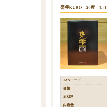
甕雫KURO 20度 1.8
JANコード
価格
原材料
内容量