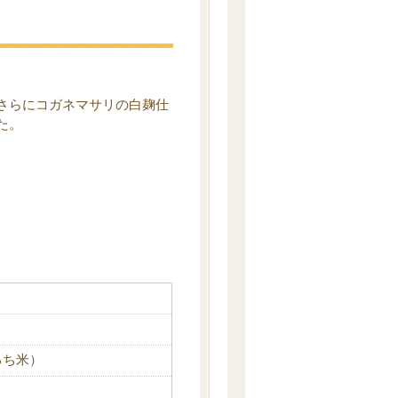
さらにコガネマサリの白麹仕
た。
るち米）