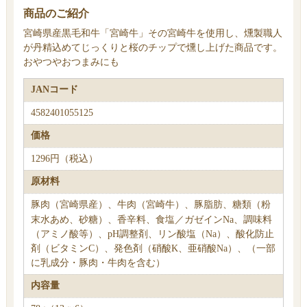
商品のご紹介
宮崎県産黒毛和牛「宮崎牛」その宮崎牛を使用し、燻製職人
が丹精込めてじっくりと桜のチップで燻し上げた商品です。
おやつやおつまみにも
JANコード
4582401055125
価格
1296円（税込）
原材料
豚肉（宮崎県産）、牛肉（宮崎牛）、豚脂肪、糖類（粉
末水あめ、砂糖）、香辛料、食塩／ガゼインNa、調味料
（アミノ酸等）、pH調整剤、リン酸塩（Na）、酸化防止
剤（ビタミンC）、発色剤（硝酸K、亜硝酸Na）、（一部
に乳成分・豚肉・牛肉を含む）
内容量