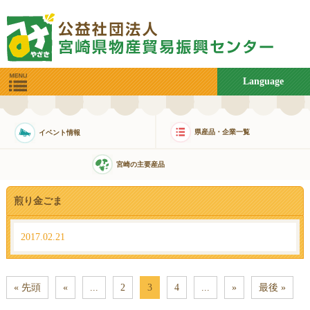
Language
県産品・企業一覧
イベント情報
宮崎の主要産品
煎り金ごま
2017.02.21
« 先頭
«
...
2
3
4
...
»
最後 »