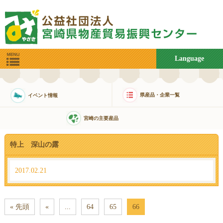
Language
県産品・企業一覧
イベント情報
宮崎の主要産品
特上 深山の露
2017.02.21
« 先頭
«
...
64
65
66