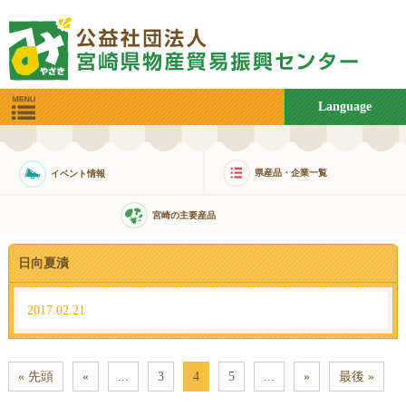
Language
県産品・企業一覧
イベント情報
宮崎の主要産品
日向夏漬
2017.02.21
« 先頭
«
...
3
4
5
...
»
最後 »