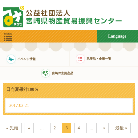
Language
県産品・企業一覧
イベント情報
宮崎の主要産品
日向夏果汁100％
2017.02.21
« 先頭
«
...
2
3
4
...
»
最後 »