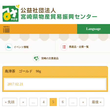
Language
県産品・企業一覧
イベント情報
宮崎の主要産品
島津茶 ゴールド 90g
2017.02.21
« 先頭
«
...
4
5
6
...
»
最後 »