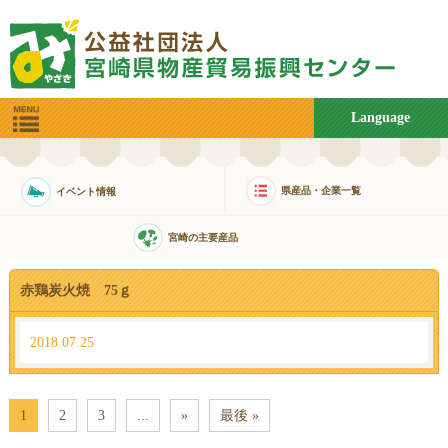
Language
県産品・企業一覧
イベント情報
宮崎の主要産品
赤鶏炭火焼 75ｇ
2018.07.25
1
2
3
...
»
最後 »