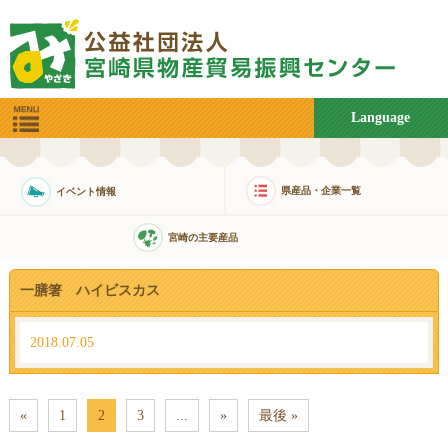
Language
県産品・企業一覧
イベント情報
宮崎の主要産品
一膳箸 ハイビスカス
2018.07.05
«
1
2
3
...
»
最後 »